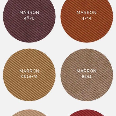
MARRON
MARRON
4675
4714
MARRON
MARRON
d614-m
e442