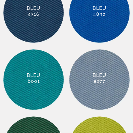
BLEU
BLEU
4716
4890
BLEU
BLEU
b001
e277