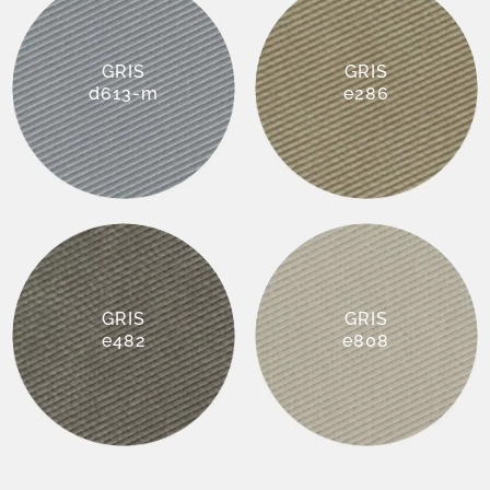
GRIS
GRIS
d613-m
e286
GRIS
GRIS
e482
e808