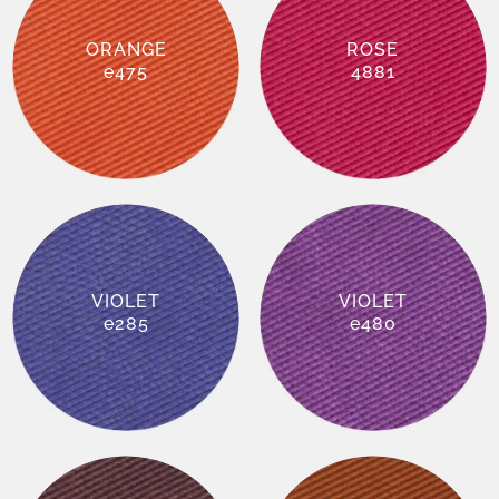
ORANGE
ROSE
e475
4881
VIOLET
VIOLET
e285
e480