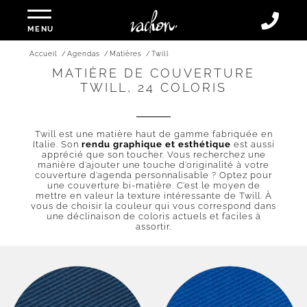
MENU
Accueil
/
Agendas
/
Matières
/
Twill
MATIÈRE DE COUVERTURE
TWILL, 24 COLORIS
Twill est une matière haut de gamme fabriquée en
Italie. Son
rendu graphique et esthétique
est aussi
apprécié que son toucher. Vous recherchez une
manière d’ajouter une touche d’originalité à votre
couverture d’agenda personnalisable ? Optez pour
une couverture bi-matière. C’est le moyen de
mettre en valeur la texture intéressante de Twill. À
vous de choisir la couleur qui vous correspond dans
une déclinaison de coloris actuels et faciles à
assortir.