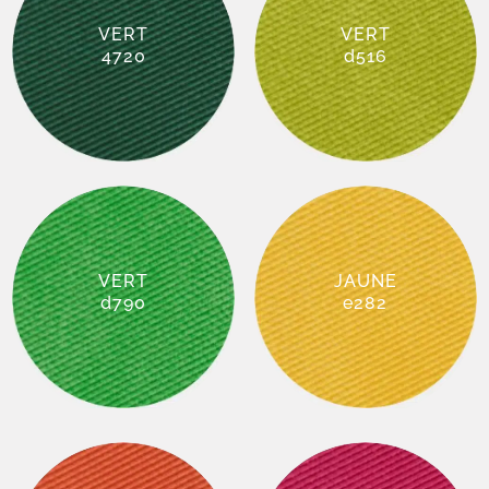
VERT
VERT
4720
d516
VERT
JAUNE
d790
e282