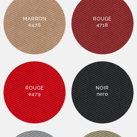
MARRON
ROUGE
e476
4718
ROUGE
NOIR
e479
nero